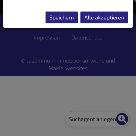
Leaflet
|
Tiles ©
basemap.at
Speichern
Alle akzeptieren
Impressum
|
Datenschutz
©
Justimmo / Immobiliensoftware
und
Maklerwebsites
Suchagent anlegen