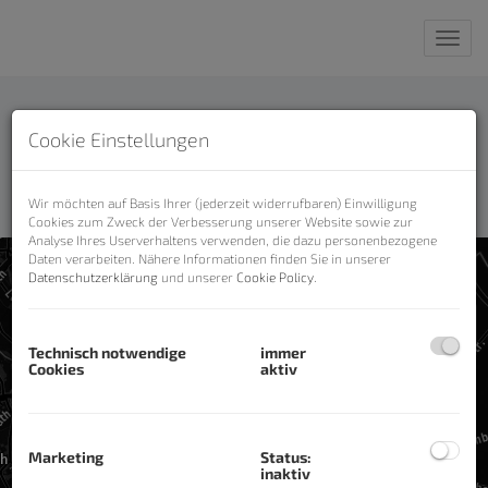
Nav
Ratgeber und Checklisten
Cookie Einstellungen
Laden Sie sich Ihre Wunschratgeber oder die für Sie
passende Checkliste herunter
Wir möchten auf Basis Ihrer (jederzeit widerrufbaren) Einwilligung
Cookies zum Zweck der Verbesserung unserer Website sowie zur
Analyse Ihres Userverhaltens verwenden, die dazu personenbezogene
Daten verarbeiten. Nähere Informationen finden Sie in unserer
Datenschutzerklärung
und unserer
Cookie Policy
.
Technisch notwendige
immer
Cookies
aktiv
Marketing
Status:
inaktiv