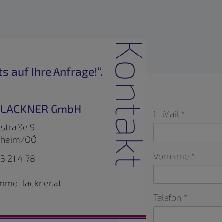
Kontakt
s auf Ihre Anfrage!“.
. LACKNER GmbH
E-Mail
straße 9
theim/OÖ
Vorname
3 21 4 78
mmo-lackner.at
Telefon