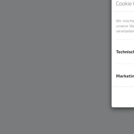
Cookie 
Wir möchte
unserer We
verarbeite
Technisc
Marketi