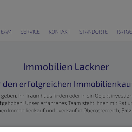
TEAM
SERVICE
KONTAKT
STANDORTE
RATGE
Immobilien Lackner
ür den erfolgreichen Immobilienkau
e geben, Ihr Traumhaus finden oder in ein Objekt investi
gehoben! Unser erfahrenes Team steht Ihnen mit Rat und
ichen Immobilienkauf und -verkauf in Oberösterreich, S