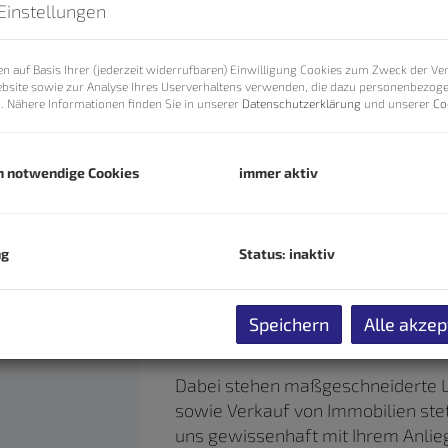
Bewerten Sie Ihre Immobilie
Einstellungen
n auf Basis Ihrer (jederzeit widerrufbaren) Einwilligung Cookies zum Zweck der V
bsite sowie zur Analyse Ihres Userverhaltens verwenden, die dazu personenbezog
n. Nähere Informationen finden Sie in unserer
Datenschutzerklärung
und unserer
Co
h notwendige Cookies
immer aktiv
Über Uns
Als renommiertes Immobilienbüro
ng
Status: inaktiv
Kundinnen und Kunden professione
jedem Schritt der Objektvermittl
360-Grad-Service gilt daher von d
Speichern
Alle akzep
zur finalen Schlüsselübergabe un
Dabei stehen maßgeschneiderte L
sowie Verkauf von Immobilien stet
uns gewissenhaft mit Ihrem Anlie