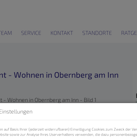
TEAM
SERVICE
KONTAKT
STANDORTE
RATGE
int - Wohnen in Obernberg am Inn
Einstellungen
n auf Basis Ihrer (jederzeit widerrufbaren) Einwilligung Cookies zum Zweck der V
bsite sowie zur Analyse Ihres Userverhaltens verwenden, die dazu personenbezog