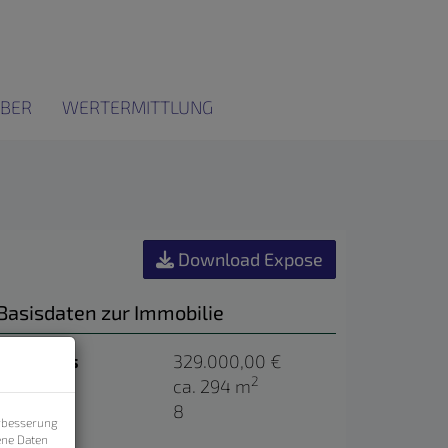
BER
WERTERMITTLUNG
Download Expose
Basisdaten zur Immobilie
Kaufpreis
329.000,00 €
2
Fläche
ca. 294 m
Zimmer
8
erbesserung
ene Daten