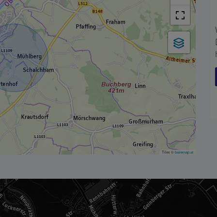
Tiles ©
basemap.at