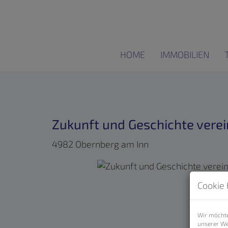
HOME
IMMOBILIEN
Zukunft und Geschichte vere
4982 Obernberg am Inn
Cookie 
Wir möchte
unserer We