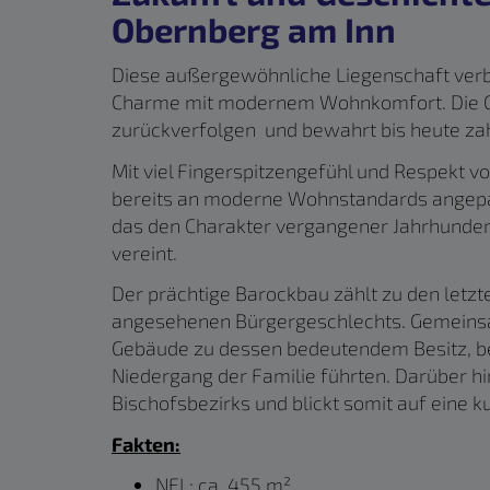
Obernberg am Inn
Diese außergewöhnliche Liegenschaft verbi
Charme mit modernem Wohnkomfort. Die Ge
zurückverfolgen und bewahrt bis heute zahl
Mit viel Fingerspitzengefühl und Respekt v
bereits an moderne Wohnstandards angepas
das den Charakter vergangener Jahrhunde
vereint.
Der prächtige Barockbau zählt zu den letz
angesehenen Bürgergeschlechts. Gemeins
Gebäude zu dessen bedeutendem Besitz, bev
Niedergang der Familie führten. Darüber hi
Bischofsbezirks und blickt somit auf eine 
Fakten:
NFL: ca. 455 m²