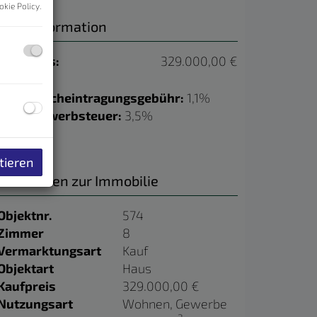
okie Policy
.
Preisinformation
Kaufpreis:
329.000,00 €
Grundbucheintragungsgebühr:
1,1%
Grunderwerbsteuer:
3,5%
tieren
Basisdaten zur Immobilie
Objektnr.
574
Zimmer
8
Vermarktungsart
Kauf
Objektart
Haus
Kaufpreis
329.000,00 €
Nutzungsart
Wohnen
Gewerbe