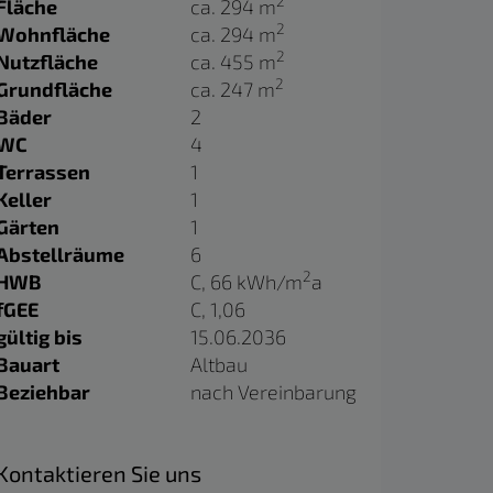
2
Fläche
ca. 294 m
2
Wohnfläche
ca. 294 m
2
Nutzfläche
ca. 455 m
2
Grundfläche
ca. 247 m
Bäder
2
WC
4
Terrassen
1
Keller
1
Gärten
1
Abstellräume
6
2
HWB
C, 66 kWh/m
a
fGEE
C, 1,06
gültig bis
15.06.2036
Bauart
Altbau
Beziehbar
nach Vereinbarung
Kontaktieren Sie uns