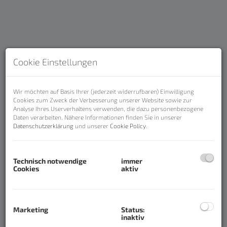
Cookie Einstellungen
Wir möchten auf Basis Ihrer (jederzeit widerrufbaren) Einwilligung
Cookies zum Zweck der Verbesserung unserer Website sowie zur
Analyse Ihres Userverhaltens verwenden, die dazu personenbezogene
Daten verarbeiten. Nähere Informationen finden Sie in unserer
Beschreibung
Datenschutzerklärung
und unserer
Cookie Policy
.
Kanzlei/ Büro/ Praxis - perfekte Lage - zu
vermieten - nahe Stadtzentrum Schärding
Technisch notwendige
immer
Cookies
aktiv
In sehr schöner Lage von Schärding unweit der
deutschen Grenze und wenige Gehminuten vom
Stadtplatz entfernt, wird diese top Gewerbefläche
Marketing
Status:
zur Vermietung angeboten.
inaktiv