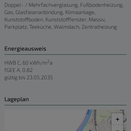
Doppel- / Mehrfachverglasung
Fußbodenheizung
Gas
Glasfaseranbindung
Klimaanlage
Kunststoffboden
Kunststofffenster
Massiv
Parkplatz
Teeküche
Walmdach
Zentralheizung
Energieausweis
2
HWB
C, 60 kWh/m
a
fGEE
A, 0,82
gültig bis
23.05.2035
Lageplan
+
−