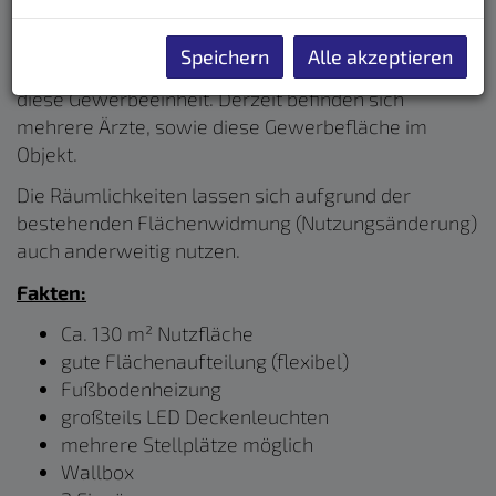
Auf ca. 130 m² im Erdgeschoß, natürlich barrierefrei
zu erreichen, befindet sich in einer sehr guten Lage
Speichern
Alle akzeptieren
unweit vom Stadtzentrum im DLZ am Passauer Tor
diese Gewerbeeinheit. Derzeit befinden sich
mehrere Ärzte, sowie diese Gewerbefläche im
Objekt.
Die Räumlichkeiten lassen sich aufgrund der
bestehenden Flächenwidmung (Nutzungsänderung)
auch anderweitig nutzen.
Fakten:
Ca. 130 m² Nutzfläche
gute Flächenaufteilung (flexibel)
Fußbodenheizung
großteils LED Deckenleuchten
mehrere Stellplätze möglich
Wallbox