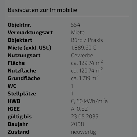
Basisdaten zur Immobilie
Objektnr.
554
Vermarktungsart
Miete
Objektart
Büro / Praxis
Miete (exkl. USt.)
1.889,69 €
Nutzungsart
Gewerbe
2
Fläche
ca. 129,74 m
2
Nutzfläche
ca. 129,74 m
2
Grundfläche
ca. 1.719 m
WC
1
Stellplätze
1
2
HWB
C, 60 kWh/m
a
fGEE
A, 0,82
gültig bis
23.05.2035
Baujahr
2008
Zustand
neuwertig