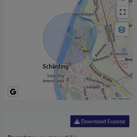
Tiles ©
basemap.at
Download Expose