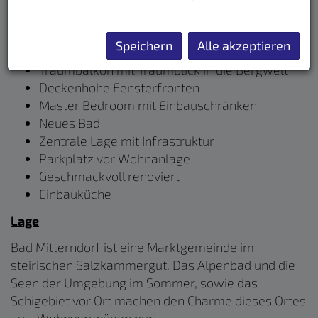
Diese schöne Wohnung bietet Ihnen:
Speichern
Alle akzeptieren
Großzügige offene Raumgestaltung
Traumbalkon mit Traumblick in die Bergwelt
Deckenhohe Fensterfronten
Master Bedroom mit Einbauschränken
Neues Bad
Zentrale Lage mit Infrastruktur
Parkplatz vor Wohnanlage
Geschmackvoll renoviert
Einbauküche
Lage
Bad Mitterndorf ist eine Marktgemeinde im
steirischen Salzkammergut. Das Alpenbad und die
Seen der Umgebung im Sommer, sowie das
Schigebiet vor Ort machen den Charme dieses Ortes