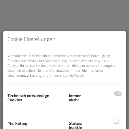
Cookie Einstellungen
Wir möchten auf Basis Ihrer (jederzeit widerrufbaren) Einwilligung
Cookies zum Zweck der Verbesserung unserer Website sowie zur
Analyse Ihres Userverhaltens verwenden, die dazu personenbezogene
Daten verarbeiten. Nähere Informationen finden Sie in unserer
Beschreibung
Datenschutzerklärung
und unserer
Cookie Policy
.
NEUER PREIS!! 2 Zimmer Wohnung mit ca. 50m²
in Bad Mitterndorf – Traumlage - renoviert
Technisch notwendige
immer
Cookies
aktiv
Wer auf der Suche nach einer renovierten und
exklusiv sehr hübschen Wohnung in Bad Mitterndorf
ist, kombiniert mit erstklassiger Infrastruktur direkt
Marketing
Status:
inaktiv
vor der Haustüre, der ist hier richtig