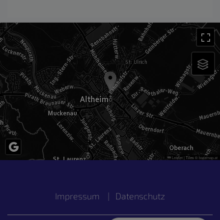
Leaflet
|
Tiles ©
basemap.at
Impressum
|
Datenschutz