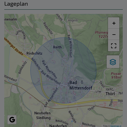
Lageplan
+
−
Tiles ©
basemap.at