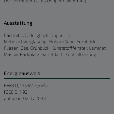
Der Vermittler ist als Doppelmakler tätig.
Ausstattung
Bad mit WC
Bergblick
Doppel- /
Mehrfachverglasung
Einbauküche
Fernblick
Fliesen
Gas
Grünblick
Kunststofffenster
Laminat
Massiv
Parkplatz
Satteldach
Zentralheizung
Energieausweis
2
HWB
D, 125 kWh/m
a
fGEE
D, 1,92
gültig bis
02.07.2033