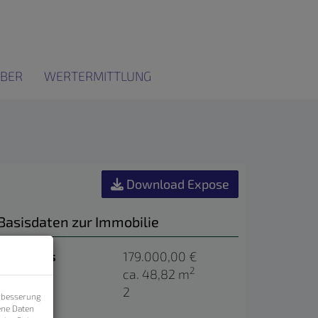
BER
WERTERMITTLUNG
Download Expose
Basisdaten zur Immobilie
Kaufpreis
179.000,00 €
2
Fläche
ca. 48,82 m
Zimmer
2
erbesserung
ene Daten