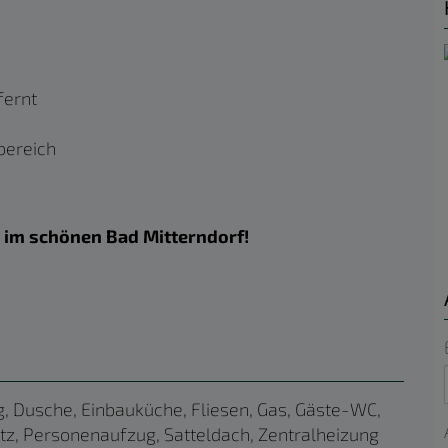
fernt
bereich
t im schönen Bad Mitterndorf!
g
Dusche
Einbauküche
Fliesen
Gas
Gäste-WC
tz
Personenaufzug
Satteldach
Zentralheizung