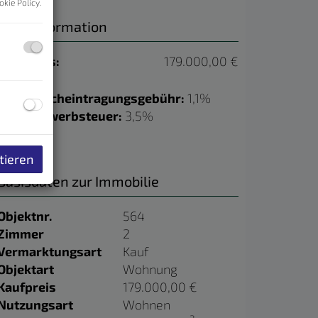
okie Policy
.
Preisinformation
Kaufpreis:
179.000,00 €
Grundbucheintragungsgebühr:
1,1%
Grunderwerbsteuer:
3,5%
tieren
Basisdaten zur Immobilie
Objektnr.
564
Zimmer
2
Vermarktungsart
Kauf
Objektart
Wohnung
Kaufpreis
179.000,00 €
Nutzungsart
Wohnen