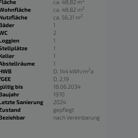
2
Fläche
ca. 48,82 m
2
Wohnfläche
ca. 48,82 m
2
Nutzfläche
ca. 56,31 m
Bäder
1
WC
2
Loggien
1
Stellplätze
1
Keller
1
Abstellräume
1
2
HWB
D, 144 kWh/m
a
fGEE
D, 2,19
gültig bis
18.06.2034
Baujahr
1970
Letzte Sanierung
2024
Zustand
gepflegt
Beziehbar
nach Vereinbarung