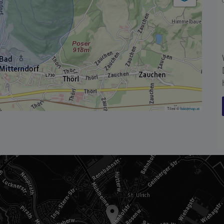
Tiles ©
basemap.at