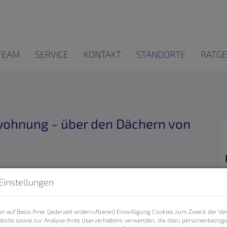
TEAM
SERVICE
KONTAKT
STANDORTE
RATGE
wohnung - über den Dächern von
Einstellungen
n auf Basis Ihrer (jederzeit widerrufbaren) Einwilligung Cookies zum Zweck der V
bsite sowie zur Analyse Ihres Userverhaltens verwenden, die dazu personenbezog