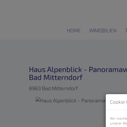
HOME
IMMOBILIEN
Haus Alpenblick - Panorama
Bad Mitterndorf
8983 Bad Mitterndorf
Cookie 
Wir möchte
unserer We