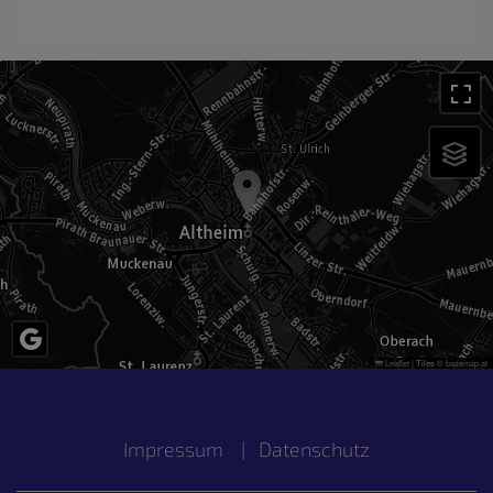
Leaflet
|
Tiles ©
basemap.at
Impressum
|
Datenschutz