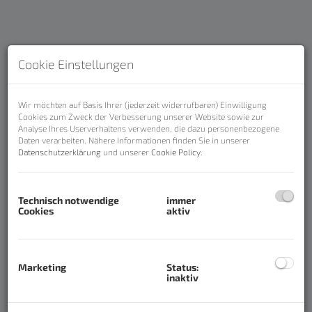
Cookie Einstellungen
Wir möchten auf Basis Ihrer (jederzeit widerrufbaren) Einwilligung
Cookies zum Zweck der Verbesserung unserer Website sowie zur
Analyse Ihres Userverhaltens verwenden, die dazu personenbezogene
Daten verarbeiten. Nähere Informationen finden Sie in unserer
Datenschutzerklärung
und unserer
Cookie Policy
.
Beschreibung
Technisch notwendige
immer
Cookies
aktiv
Top-Preis! Gepflegte
Eigentumswohnung in Bad Ischl mit
Loggia, Lift und Bergblick
Marketing
Status:
inaktiv
Diese gepflegte, vollständig möblierte
Eigentumswohnung in
Bad Ischl
bietet ca.
66 m²