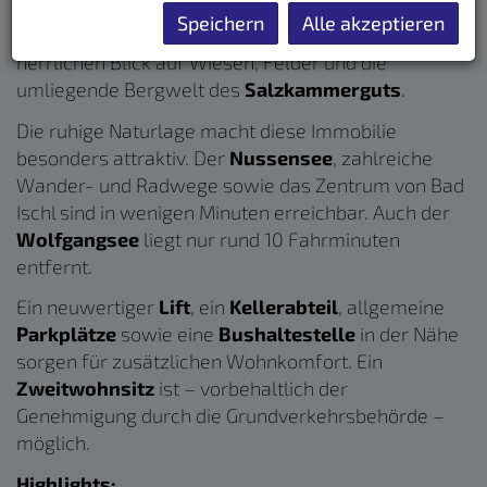
Wohnfläche
(ca. 77 m² Nutzfläche),
2
Speichern
Alle akzeptieren
Schlafzimmer
, eine großzügige
Loggia
sowie einen
herrlichen Blick auf Wiesen, Felder und die
umliegende Bergwelt des
Salzkammerguts
.
Die ruhige Naturlage macht diese Immobilie
besonders attraktiv. Der
Nussensee
, zahlreiche
Wander- und Radwege sowie das Zentrum von Bad
Ischl sind in wenigen Minuten erreichbar. Auch der
Wolfgangsee
liegt nur rund 10 Fahrminuten
entfernt.
Ein neuwertiger
Lift
, ein
Kellerabteil
, allgemeine
Parkplätze
sowie eine
Bushaltestelle
in der Nähe
sorgen für zusätzlichen Wohnkomfort. Ein
Zweitwohnsitz
ist – vorbehaltlich der
Genehmigung durch die Grundverkehrsbehörde –
möglich.
Highlights: