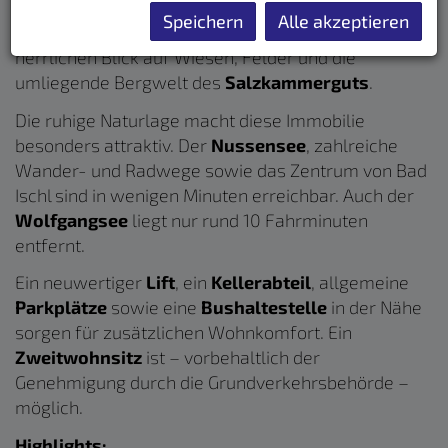
Wohnfläche
(ca. 77 m² Nutzfläche),
2
Speichern
Alle akzeptieren
Schlafzimmer
, eine großzügige
Loggia
sowie einen
herrlichen Blick auf Wiesen, Felder und die
umliegende Bergwelt des
Salzkammerguts
.
Die ruhige Naturlage macht diese Immobilie
besonders attraktiv. Der
Nussensee
, zahlreiche
Wander- und Radwege sowie das Zentrum von Bad
Ischl sind in wenigen Minuten erreichbar. Auch der
Wolfgangsee
liegt nur rund 10 Fahrminuten
entfernt.
Ein neuwertiger
Lift
, ein
Kellerabteil
, allgemeine
Parkplätze
sowie eine
Bushaltestelle
in der Nähe
sorgen für zusätzlichen Wohnkomfort. Ein
Zweitwohnsitz
ist – vorbehaltlich der
Genehmigung durch die Grundverkehrsbehörde –
möglich.
Highlights: