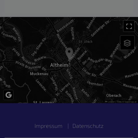
Leaflet
|
Tiles ©
basemap.at
Impressum
|
Datenschutz