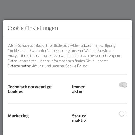
Cookie Einstellungen
Wir möchten auf Basis Ihrer (jederzeit widerrufbaren) Einwilligung
Cookies zum Zweck der Verbesserung unserer Website sowie zur
Analyse Ihres Userverhaltens verwenden, die dazu personenbezogene
Daten verarbeiten. Nähere Informationen finden Sie in unserer
Datenschutzerklärung
und unserer
Cookie Policy
.
Beschreibung
Technisch notwendige
immer
Cookies
aktiv
Top-Preis! Gepflegte
Eigentumswohnung in Bad Ischl mit
Loggia, Lift und Bergblick
Marketing
Status:
inaktiv
Diese gepflegte, vollständig möblierte
Eigentumswohnung in
Bad Ischl
bietet ca.
66 m²