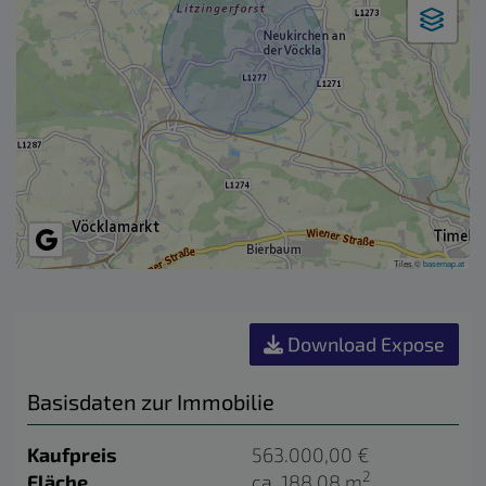
Tiles ©
basemap.at
Download Expose
Basisdaten zur Immobilie
Kaufpreis
563.000,00 €
2
Fläche
ca. 188,08 m