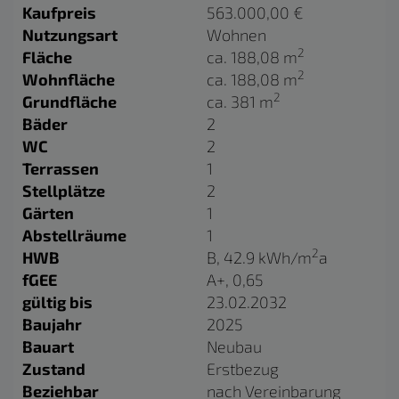
Kaufpreis
563.000,00 €
Nutzungsart
Wohnen
2
Fläche
ca. 188,08 m
2
Wohnfläche
ca. 188,08 m
2
Grundfläche
ca. 381 m
Bäder
2
WC
2
Terrassen
1
Stellplätze
2
Gärten
1
Abstellräume
1
2
HWB
B, 42.9 kWh/m
a
fGEE
A+, 0,65
gültig bis
23.02.2032
Baujahr
2025
Bauart
Neubau
Zustand
Erstbezug
Beziehbar
nach Vereinbarung