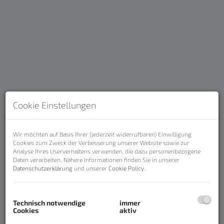
Cookie Einstellungen
Beschreibung
Wir möchten auf Basis Ihrer (jederzeit widerrufbaren) Einwilligung
Cookies zum Zweck der Verbesserung unserer Website sowie zur
Analyse Ihres Userverhaltens verwenden, die dazu personenbezogene
Daten verarbeiten. Nähere Informationen finden Sie in unserer
Ihr neues Zuhause wird gebaut -
Datenschutzerklärung
und unserer
Cookie Policy
.
Lage und ökologische
Wohnqualität vom Feinsten - 3000
Technisch notwendige
immer
Euro/m2 schlüsselfertig!
Cookies
aktiv