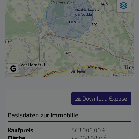
Tiles ©
basemap.at
Download Expose
Basisdaten zur Immobilie
Kaufpreis
563.000,00 €
2
Fläche
ca. 188,08 m