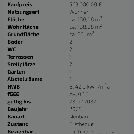
Kaufpreis
563.000,00 €
Nutzungsart
Wohnen
2
Fläche
ca. 188,08 m
2
Wohnfläche
ca. 188,08 m
2
Grundfläche
ca. 381 m
Bäder
2
WC
2
Terrassen
1
Stellplätze
2
Gärten
1
Abstellräume
1
2
HWB
B, 42.9 kWh/m
a
fGEE
A+, 0,65
gültig bis
23.02.2032
Baujahr
2025
Bauart
Neubau
Zustand
Erstbezug
Beziehbar
nach Vereinbarung