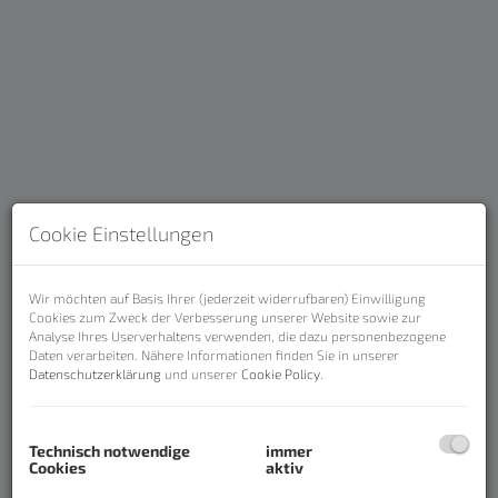
Cookie Einstellungen
Beschreibung
Wir möchten auf Basis Ihrer (jederzeit widerrufbaren) Einwilligung
Cookies zum Zweck der Verbesserung unserer Website sowie zur
Analyse Ihres Userverhaltens verwenden, die dazu personenbezogene
Daten verarbeiten. Nähere Informationen finden Sie in unserer
Ihr neues Zuhause wird gebaut -
Datenschutzerklärung
und unserer
Cookie Policy
.
Lage und ökologische
Wohnqualität vom Feinsten - 3000
Technisch notwendige
immer
Euro/m2 schlüsselfertig!
Cookies
aktiv