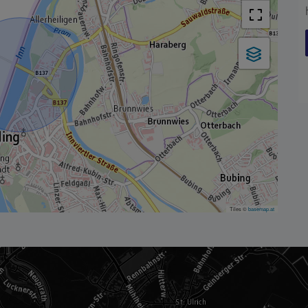
Tiles ©
basemap.at