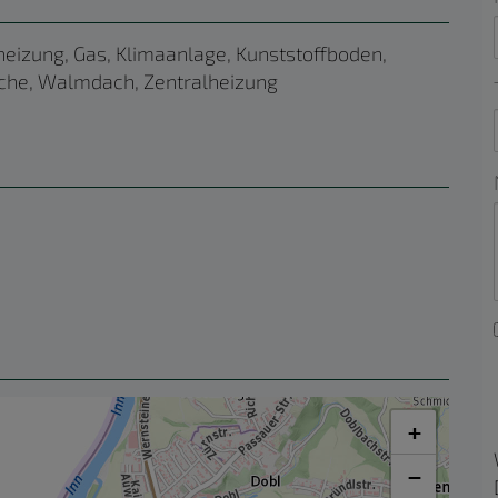
eizung
Gas
Klimaanlage
Kunststoffboden
che
Walmdach
Zentralheizung
+
−