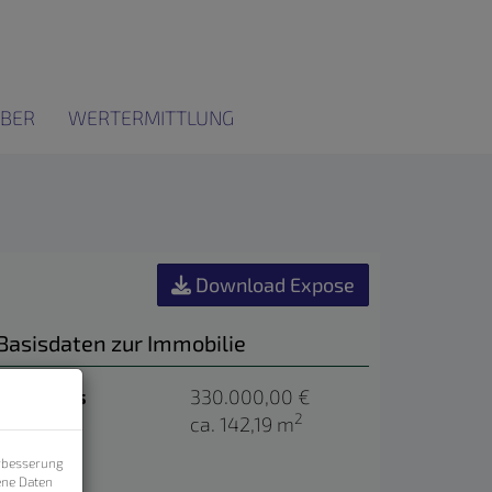
BER
WERTERMITTLUNG
Download Expose
Basisdaten zur Immobilie
Kaufpreis
330.000,00 €
2
Fläche
ca. 142,19 m
erbesserung
ene Daten