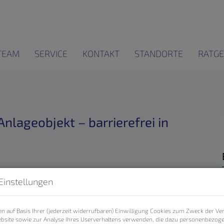
TEAM
SERVICE
KONTAKT
STANDORTE
RATGE
Anlageobjekt – barrierefrei in
Einstellungen
n auf Basis Ihrer (jederzeit widerrufbaren) Einwilligung Cookies zum Zweck der V
bsite sowie zur Analyse Ihres Userverhaltens verwenden, die dazu personenbezog