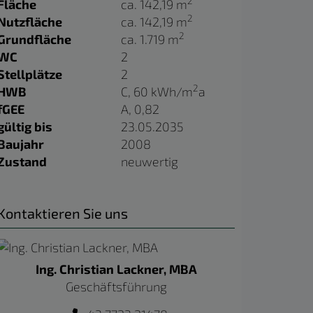
2
Fläche
ca. 142,19 m
2
Nutzfläche
ca. 142,19 m
2
Grundfläche
ca. 1.719 m
WC
2
Stellplätze
2
2
HWB
C, 60 kWh/m
a
fGEE
A, 0,82
gültig bis
23.05.2035
Baujahr
2008
Zustand
neuwertig
Kontaktieren Sie uns
Ing. Christian Lackner, MBA
Geschäftsführung