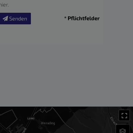
hier
.
* Pflichtfelder
Senden