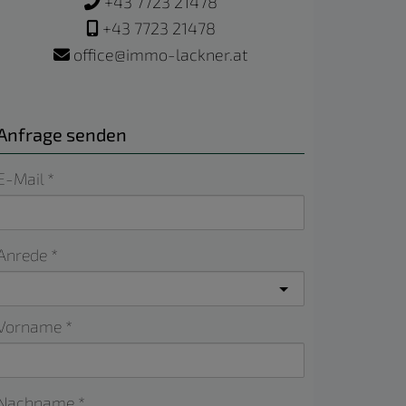
+43 7723 21478
+43 7723 21478
office@immo-lackner.at
Anfrage senden
E-Mail
Anrede
Vorname
Nachname