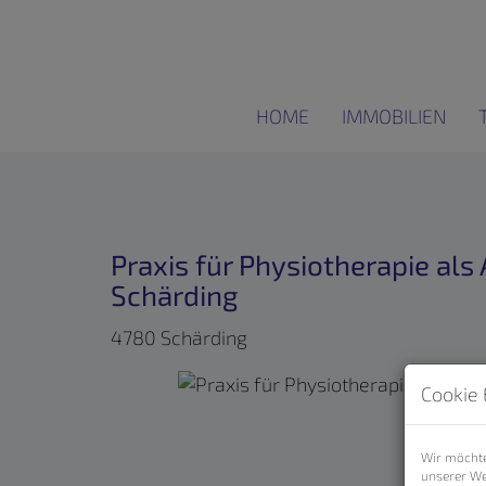
HOME
IMMOBILIEN
Praxis für Physiotherapie als 
Schärding
4780 Schärding
Cookie 
Wir möchte
unserer We