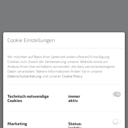
Cookie Einstellungen
Wir möchten auf Basis Ihrer (jederzeit widerrufbaren) Einwilligung
Cookies zum Zweck der Verbesserung unserer Website sowie zur
Analyse Ihres Userverhaltens verwenden, die dazu personenbezogene
Beschreibung
Daten verarbeiten. Nähere Informationen finden Sie in unserer
Datenschutzerklärung
und unserer
Cookie Policy
.
Anlageobjekt - perfekter Zustand -
tolle Lage - top Miete - Blick in
Technisch notwendige
immer
Cookies
aktiv
Richtung Inn (Top 3)
In sehr schöner Lage von Schärding unweit der
deutschen Grenze und wenige Gehminuten vom
Marketing
Status:
inaktiv