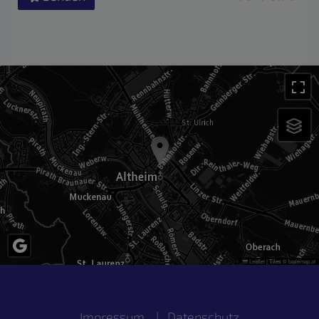
Leaflet
|
Tiles ©
basemap.at
Impressum
|
Datenschutz