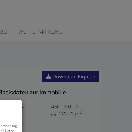
BER
WERTERMITTLUNG
Download Expose
Basisdaten zur Immobilie
Kaufpreis
450.000,00 €
2
Fläche
ca. 179,49 m
erbesserung
ene Daten