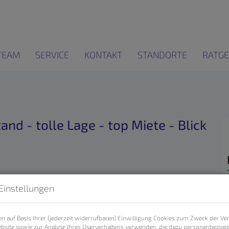
TEAM
SERVICE
KONTAKT
STANDORTE
RATGE
and - tolle Lage - top Miete - Blick
Einstellungen
n auf Basis Ihrer (jederzeit widerrufbaren) Einwilligung Cookies zum Zweck der V
bsite sowie zur Analyse Ihres Userverhaltens verwenden, die dazu personenbezog