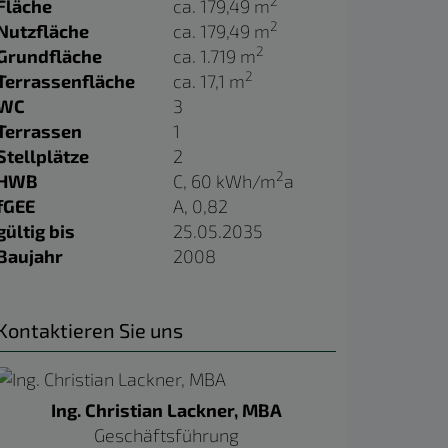
2
Fläche
ca. 179,49 m
2
Nutzfläche
ca. 179,49 m
2
Grundfläche
ca. 1.719 m
2
Terrassenfläche
ca. 17,1 m
WC
3
Terrassen
1
Stellplätze
2
2
HWB
C, 60 kWh/m
a
fGEE
A, 0,82
gültig bis
25.05.2035
Baujahr
2008
Kontaktieren Sie uns
Ing. Christian Lackner, MBA
Geschäftsführung