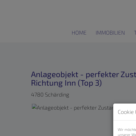
HOME
IMMOBILIEN
Anlageobjekt - perfekter Zust
Richtung Inn (Top 3)
4780 Schärding
Cookie 
Wir möchte
unserer We