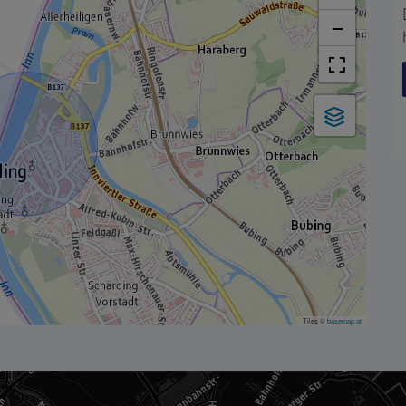
−
Tiles ©
basemap.at