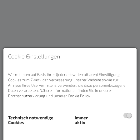
Cookie Einstellungen
Beschreibung
Wir möchten auf Basis Ihrer (jederzeit widerrufbaren) Einwilligung
Cookies zum Zweck der Verbesserung unserer Website sowie zur
Analyse Ihres Userverhaltens verwenden, die dazu personenbezogene
Daten verarbeiten. Nähere Informationen finden Sie in unserer
Top Preis - Traditionsgasthaus mit
Datenschutzerklärung
und unserer
Cookie Policy
.
vielen Möglichkeiten am
Marktplatz von Riedau
Technisch notwendige
immer
Cookies
aktiv
Ein über Jahrzehnte bestens geführtes
Traditionsgasthaus finden Sie im Ortszentrum von