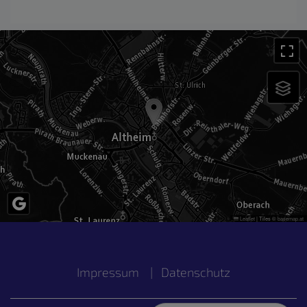
Leaflet
|
Tiles ©
basemap.at
Impressum
|
Datenschutz